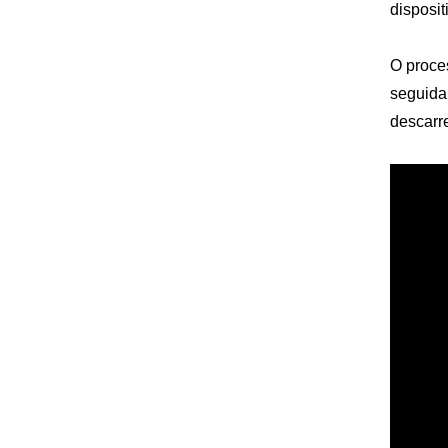
disposi
O proces
seguida
descarr