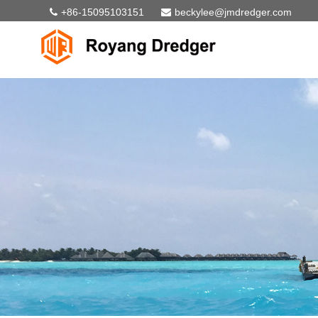
+86-15095103151
beckylee@jmdredger.com