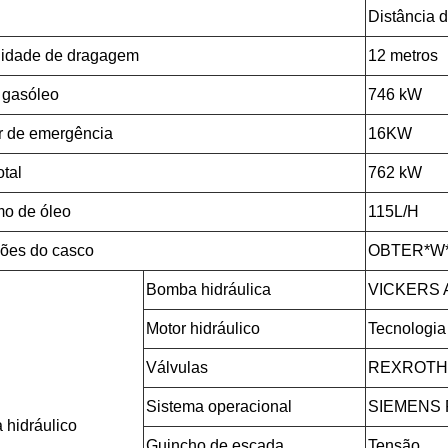
Distância 
didade de dragagem
12 metros
 gasóleo
746 kW
r de emergência
16KW
otal
762 kW
o de óleo
115L/H
ões do casco
OBTER*W
Bomba hidráulica
VICKERS A
Motor hidráulico
Tecnologia
Válvulas
REXROTH A
Sistema operacional
SIEMENS P
 hidráulico
Guincho de escada
Tensão